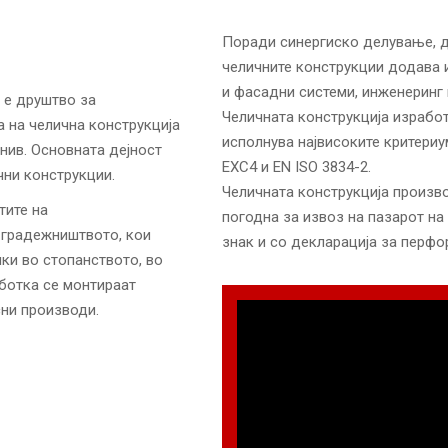
Поради синергиско делување, д
челичните конструкции додава 
и фасадни системи, инженеринг 
 е друштво за
Челичната конструкција изработ
 на челична конструкција
исполнува највисоките критериу
 нив. Основната дејност
EXC4 и EN ISO 3834-2.
чни конструкции.
Челичната конструкција произв
тите на
погодна за извоз на пазарот на 
 градежништвото, кои
знак и со декларација за перфо
нки во стопанството, во
аботка се монтираат
сни производи.