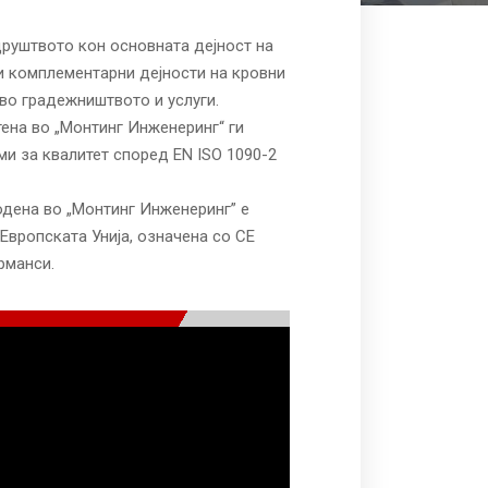
руштвото кон основната дејност на
и комплементарни дејности на кровни
во градежништвото и услуги.
ена во „Монтинг Инженеринг“ ги
ми за квалитет според EN ISO 1090-2
одена во „Монтинг Инженеринг” е
Европската Унија, означена со CE
рманси.