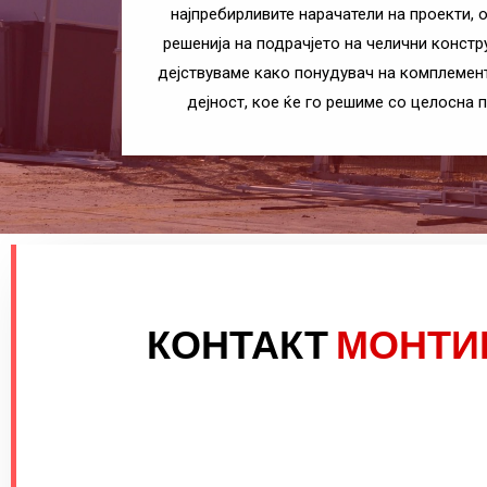
најпребирливите нарачатели на проекти, 
решенија на подрачјето на челични констр
дејствуваме како понудувач на комплемент
дејност, кое ќе го решиме со целосна 
КОНТАКТ
МОНТИ