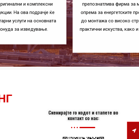
оригинални и комплексни
препознатлива фирма за м
укции.
На ова подрачје ќе
опрема за енергетските пр
арни услуги на основната
до монтажа со високо стр
понуда за изведување.
практични искуства, како 
НГ
Скенирајте го кодот и стапете во
контакт со нас: